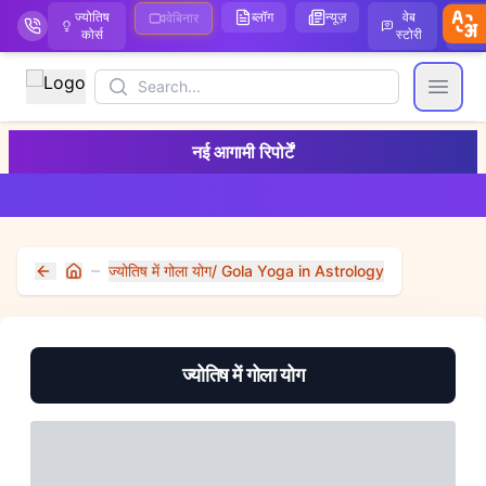
ज्योतिष
ब्लॉग
न्यूज़
वेब
ऑ
वेबिनार
कोर्स
स्टोरी
Search
Open
नई आगामी रिपोर्टें
ज्योतिष में गोला योग/ Gola Yoga in Astrology
Home
ज्योतिष में गोला योग