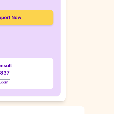
eport Now
nsult
8837
i.com