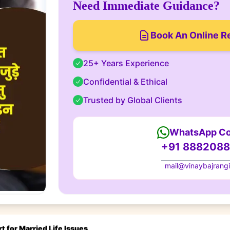
Need Immediate Guidance?
Book An Online R
25+ Years Experience
Confidential & Ethical
Trusted by Global Clients
WhatsApp Co
+91 888208
mail@vinaybajrang
 Report for Married Life Issues