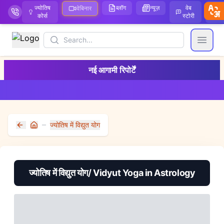
ज्योतिष
ब्लॉग
न्यूज़
वेब
ऑ
वेबिनार
कोर्स
स्टोरी
Search
Open
नई आगामी रिपोर्टें
ज्योतिष में विद्युत योग
Home
ज्योतिष में विद्युत योग/ Vidyut Yoga in Astrology