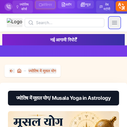
ज्योतिष
ब्लॉग
न्यूज़
वेब
ऑ
वेबिनार
कोर्स
स्टोरी
Search
Open
नई आगामी रिपोर्टें
ज्योतिष में मूसल योग
Home
ज्योतिष में मूसल योग/ Musala Yoga in Astrology