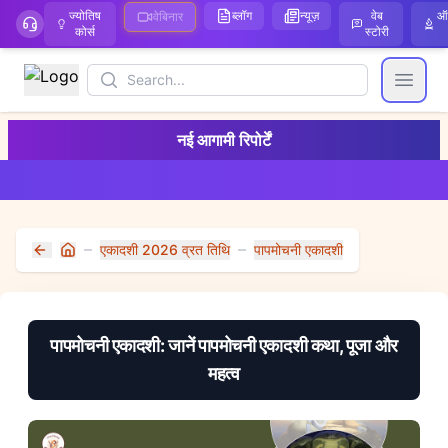
ज्योतिष
ब्लॉग
न्यूज़
वेब
ऑ
वेबिनार
कोर्स
स्टोरी
Search
Open
नई आगामी रिपोर्टें
एकादशी 2026 व्रत तिथि
पापमोचनी एकादशी
Home
पापमोचनी एकादशी: जानें पापमोचनी एकादशी कथा, पूजा और
महत्व