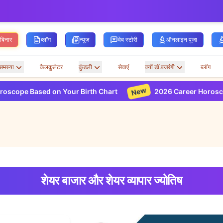
ेबिनार
ब्लॉग
न्यूज़
वेब स्टोरी
ऑनलाइन पूजा
समस्या
कैलकुलेटर
कुंडली
सेवाएं
क्यों डॉ.बजरंगी
ब्लॉग
New
 on Your Birth Chart
2026 Career Horoscope Based on 
शेयर बाजार और शेयर व्यापार ज्योतिष