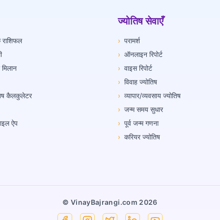
ज्योतिष सेवाएँ
िक राशिफल
›
परामर्श
ी
›
ऑनलाइन रिपोर्ट
ी मिलान
›
वाइस रिपोर्ट
›
विवाह ज्योतिष
तिष कैलकुलेटर
›
व्यापार/व्यवसाय ज्योतिष
›
जन्म समय सुधार
ोबाइल ऐप
›
पूर्व जन्म गणना
›
करियर ज्योतिष
© VinayBajrangi.com
2026