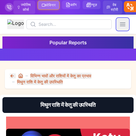
ज्योतिष
ब्लॉग
न्यूज़
वेब
ऑ
वेबिनार
कोर्स
स्टोरी
Search
Open
Popular Reports
विभिन्न भावों और राशियों में केतु का प्रभाव
Home
मिथुन राशि में केतु की उपस्थिति
मिथुन राशि में केतु की उपस्थिति