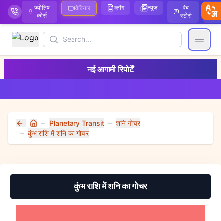
ज्योतिष
ब्लॉग
न्यूज़
वेब
ऑ
वेबिनार
कोर्स
स्टोरी
Search
Open
नई आगामी रिपोर्टें
Planetary Transit
शनि गोचर
Home
कुंभ राशि में शनि का गोचर
कुंभ राशि में शनि का गोचर