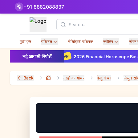
+91 8882088837
Search
मुख्य पृष्ठ
राशिफल
सेलिब्रिटी राशिफल
ज्योतिष
जीवन 
New
नई आगामी रिपोर्टें
2026 Financial Horoscope Based on Your Bir
Back
ग्रहों का गोचर
केतु गोचर
मिथुन राश
Home