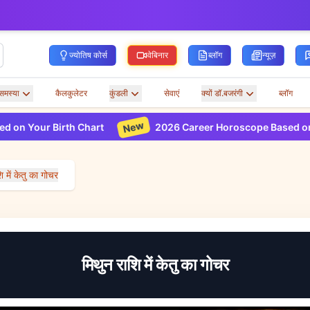
ज्योतिष कोर्स
वेबिनार
ब्लॉग
न्यूज़
समस्या
कैलकुलेटर
कुंडली
सेवाएं
क्यों डॉ.बजरंगी
ब्लॉग
New
th Chart
2026 Career Horoscope Based on Your Birth C
ि में केतु का गोचर
मिथुन राशि में केतु का गोचर