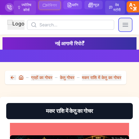
ज्योतिष
ब्लॉग
न्यूज़
वेब
ऑ
वेबिनार
कोर्स
स्टोरी
Search
Open
नई आगामी रिपोर्टें
ग्रहों का गोचर
केतु गोचर
मकर राशि में केतु का गोचर
Home
मकर राशि में केतु का गोचर