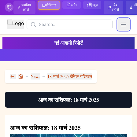
ज्योतिष
ब्लॉग
न्यूज़
वेब
ऑ
वेबिनार
कोर्स
स्टोरी
Search
Open
नई आगामी रिपोर्टें
News
18 मार्च 2025 दैनिक राशिफल
Home
आज का राशिफल: 18 मार्च 2025
आज का राशिफल: 18 मार्च 2025