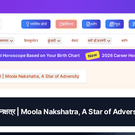
ज्योतिष कोर्स
वेबिनार
ब्लॉग
न्यूज़
समस्या
कैलकुलेटर
कुंडली
सेवाएं
क्यों डॉ.बजरंगी
ब्लॉग
New
 Based on Your Birth Chart
2026 Career Horoscope Base
षत्र | Moola Nakshatra, A Star of Adversity
 नक्षत्र | Moola Nakshatra, A Star of Adver