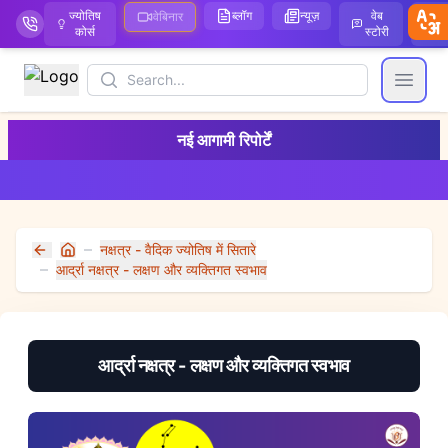
ज्योतिष
ब्लॉग
न्यूज़
वेब
ऑ
वेबिनार
कोर्स
स्टोरी
Search
Open
नई आगामी रिपोर्टें
नक्षत्र - वैदिक ज्योतिष में सितारे
Home
आर्द्रा नक्षत्र - लक्षण और व्यक्तिगत स्वभाव
आर्द्रा नक्षत्र - लक्षण और व्यक्तिगत स्वभाव