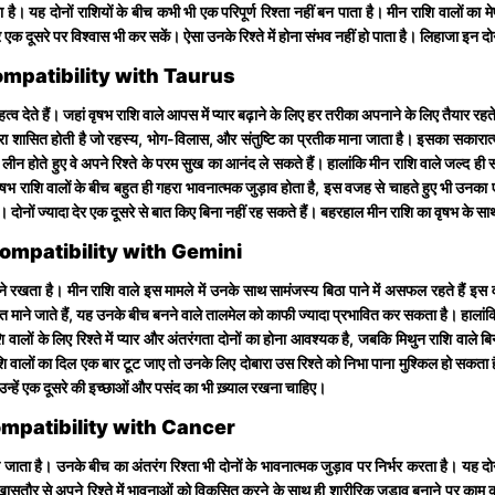
। यह दोनों राशियों के बीच कभी भी एक परिपूर्ण रिश्ता नहीं बन पाता है। मीन राशि वालों का मेष
टनर एक दूसरे पर विश्वास भी कर सकें। ऐसा उनके रिश्ते में होना संभव नहीं हो पाता है। लिहाजा इन 
e Compatibility with Taurus
्व देते हैं। जहां वृषभ राशि वाले आपस में प्यार बढ़ाने के लिए हर तरीका अपनाने के लिए तैयार रहते 
्वारा शासित होती है जो रहस्य, भोग-विलास, और संतुष्टि का प्रतीक माना जाता है। इसका सकारात्
ें लीन होते हुए वे अपने रिश्ते के परम सुख का आनंद ले सकते हैं। हालांकि मीन राशि वाले जल्द ह
 वृषभ राशि वालों के बीच बहुत ही गहरा भावनात्मक जुड़ाव होता है, इस वजह से चाहते हुए भी उनक
 हैं। दोनों ज्यादा देर एक दूसरे से बात किए बिना नहीं रह सकते हैं। बहरहाल मीन राशि का वृषभ 
e Compatibility with Gemini
ायने रखता है। मीन राशि वाले इस मामले में उनके साथ सामंजस्य बिठा पाने में असफल रहते हैं इस 
सित माने जाते हैं, यह उनके बीच बनने वाले तालमेल को काफी ज्यादा प्रभावित कर सकता है। हालां
ं के लिए रिश्ते में प्यार और अंतरंगता दोनों का होना आवश्यक है, जबकि मिथुन राशि वाले बिना प
राशि वालों का दिल एक बार टूट जाए तो उनके लिए दोबारा उस रिश्ते को निभा पाना मुश्किल हो सकता 
उन्हें एक दूसरे की इच्छाओं और पसंद का भी ख़्याल रखना चाहिए।
e Compatibility with Cancer
 जाता है। उनके बीच का अंतरंग रिश्ता भी दोनों के भावनात्मक जुड़ाव पर निर्भर करता है। यह दोनों ही
 खासतौर से अपने रिश्ते में भावनाओं को विकसित करने के साथ ही शारीरिक जुड़ाव बनाने पर काम करत