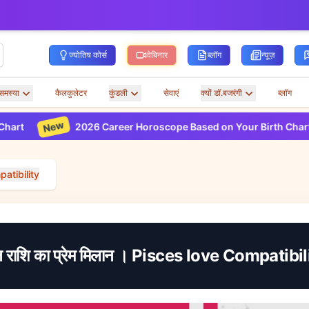
ज्योतिष कोर्स
वेबिनार
ब्लॉग
न्यूज़
समस्या
कैलकुलेटर
कुंडली
सेवाएं
क्यों डॉ.बजरंगी
ब्लॉग
New
Ne
2026 Career Horoscope Based on Your Birth Chart
patibility
न राशि का प्रेम मिलान । Pisces love Compatibil