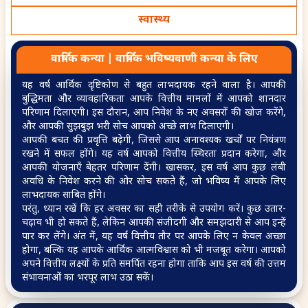
स्वास्थ्य
When is the right time
Will I be able to win the
to apply for a loan
court case
वार्षिक
कन्या
|
वार्षिक
भविष्यवाणी
कन्या
के लिए
यह वर्ष आर्थिक दृष्टिकोण से बहुत लाभदायक रहने वाला है। आपकी
बुद्धिमता और व्यावहारिकता आपके वित्तीय मामलों में आपको शानदार
परिणाम दिलाएगी। इस दौरान, आप निवेश के नए अवसरों की खोज करेंगे,
और आपकी सुझबुझ भरी सोच आपको अच्छे लाभ दिलाएगी।
What should I do if my
आपकी बचत की प्रवृत्ति बढ़ेगी, जिससे आप अनावश्यक खर्चों पर नियंत्रण
loan is not getting
रखने में सफल होंगे। यह वर्ष आपको वित्तीय स्थिरता प्रदान करेगा, और
approved
आपकी योजनाएँ बेहतर परिणाम देंगी। खासकर, इस वर्ष आप कुछ लंबी
अवधि के निवेश करने की ओर सोच सकते हैं, जो भविष्य में आपके लिए
लाभदायक साबित होंगे।
परंतु, ध्यान रखें कि हर अवसर का सही तरीके से उपयोग करें। कुछ उतार-
चढ़ाव भी हो सकते हैं, लेकिन आपकी संजीदगी और समझदारी से आप इन्हें
पार कर लेंगे। अंत में, यह वर्ष वित्तीय तौर पर आपके लिए न केवल अच्छा
होगा, बल्कि यह आपके आर्थिक आत्मविश्वास को भी मजबूत करेगा। आपको
अपने वित्तीय लक्ष्यों के प्रति समर्पित रहना होगा ताकि आप इस वर्ष की उत्तम
संभावनाओं का भरपूर लाभ उठा सकें।