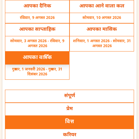
Chart
business
आपका दैनिक
आपका आने वाला कल
रविवार, 9 अगस्त 2026
सोमवार, 10 अगस्त 2026
आपका साप्ताहिक
आपका मासिक
सोमवार, 3 अगस्त 2026 - रविवार, 9
शनिवार, 1 अगस्त 2026 - सोमवार, 31
The Truth About
IVF Baby and
अगस्त 2026
अगस्त 2026
Manglik Dosha | Effects
Pregnancy Astrology
& Remedies
Guide
आपका वार्षिक
गुरुवार, 1 जनवरी 2026 - गुरुवार, 31
दिसंबर 2026
Is there any particular
Will my witness betray
संपूर्ण
time when I should be
me
cautious about my
प्रेम
investments
वित्त
करियर