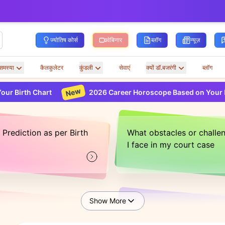
ज्योतिष कोर्स
वेबिनार
ब्लॉग
न्यूज़
समस्या
कैलकुलेटर
कुंडली
सेवाएं
क्यों डॉ.बजरंगी
ब्लॉग
New
 Chart
2026 Career Horoscope Based on Your Birth Cha
 Prediction as per Birth
What obstacles or challe
I face in my court case
Show More
case be concluded this
What will my spouse care
like if we move abroad