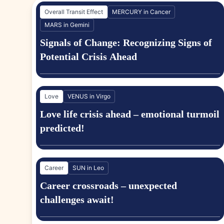
Overall Transit Effect
MERCURY in Cancer
MARS in Gemini
Signals of Change: Recognizing Signs of
Potential Crisis Ahead
Find solutions in Divorce Through
Is my o
astrology
Love
VENUS in Virgo
Love life crisis ahead – emotional turmoil
predicted!
When is the best time for me to
Baby Na
settle abroad
Perfect
Career
SUN in Leo
Career crossroads – unexpected
challenges await!