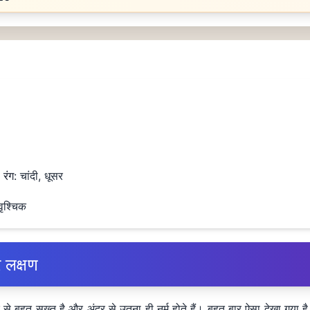
 रंग
: चांदी, धूसर
ृश्चिक
र लक्षण
 बहुत सख्त है और अंदर से उतना ही नर्म होते हैं। बहुत बार ऐसा देखा गया है 