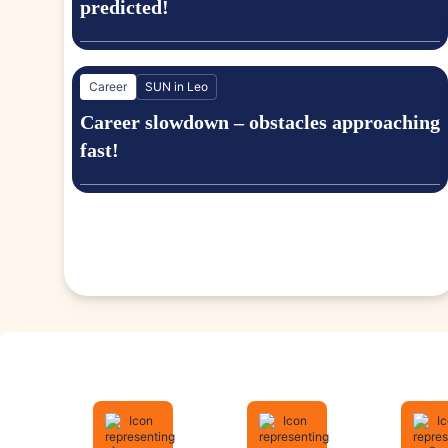
predicted!
Career
SUN in Leo
Career slowdown – obstacles approaching
fast!