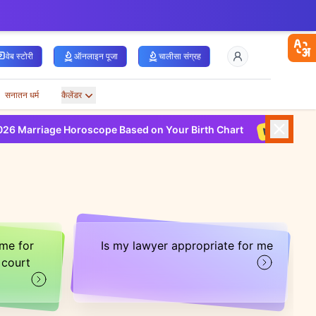
वेब स्टोरी
ऑनलाइन पूजा
चालीसा संग्रह
सनातन धर्म
कैलेंडर
New
 Horoscope Based on Your Birth Chart
2026 Health Horo
ime for
Is my lawyer appropriate for me
 court