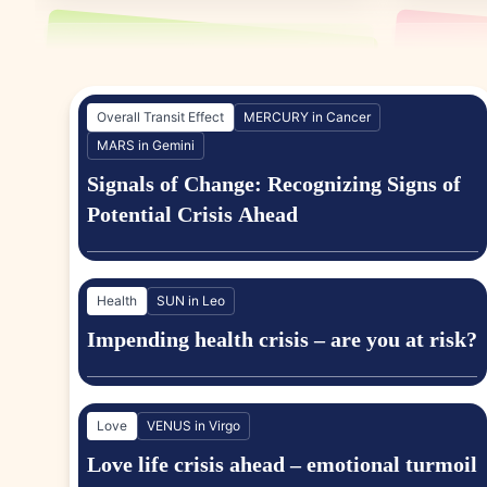
Will I be able to pay off my
What sho
education loan smoothly
unmanag
Overall Transit Effect
MERCURY in Cancer
MARS in Gemini
Signals of Change: Recognizing Signs of
Potential Crisis Ahead
How long will my case continue
Solution
per Birt
Health
SUN in Leo
Impending health crisis – are you at risk?
What obstacles or challenges May
Which is
I face in my court case
me to ta
Love
VENUS in Virgo
property
Love life crisis ahead – emotional turmoil