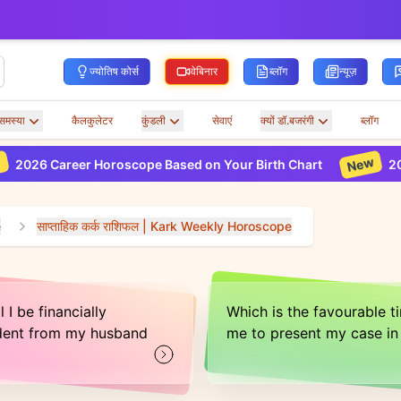
ज्योतिष कोर्स
वेबिनार
ब्लॉग
न्यूज़
समस्या
कैलकुलेटर
कुंडली
सेवाएं
क्यों डॉ.बजरंगी
ब्लॉग
New
er Horoscope Based on Your Birth Chart
2026 Marriage
e
साप्ताहिक कर्क राशिफल | Kark Weekly Horoscope
 I be financially
Which is the favourable t
dent from my husband
me to present my case in