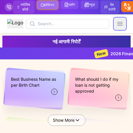
ज्योतिष
ब्लॉग
न्यूज़
वेब
ऑ
वेबिनार
कोर्स
स्टोरी
Search
Open
नई आगामी रिपोर्टें
New
2026 Financial 
Best Business Name as
What should I do if my
per Birth Chart
loan is not getting
approved
Show More
When is the right time
When is the best time