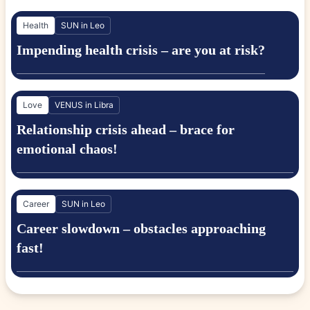
Health
SUN in Leo
Impending health crisis – are you at risk?
Love
VENUS in Libra
Relationship crisis ahead – brace for
emotional chaos!
Career
SUN in Leo
Career slowdown – obstacles approaching
fast!