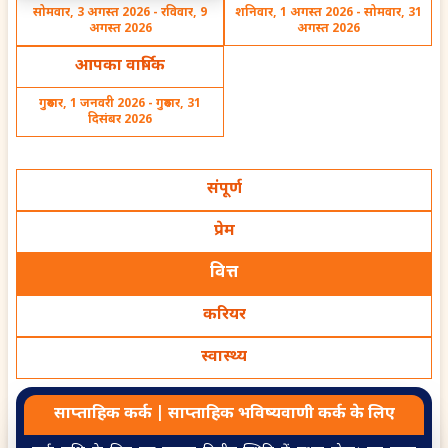
सोमवार, 3 अगस्त 2026 - रविवार, 9
शनिवार, 1 अगस्त 2026 - सोमवार, 31
Date
loan
अगस्त 2026
अगस्त 2026
आपका वार्षिक
गुरुवार, 1 जनवरी 2026 - गुरुवार, 31
दिसंबर 2026
Which is the favourable
Is it good to
time for me to take a
sell/mortgage my
loan to buy a property
assets to pay off my
संपूर्ण
loan
प्रेम
वित्त
करियर
Know about future
What will my spouse
partner by birth chart
career be like if we
स्वास्थ्य
move abroad
साप्ताहिक
कर्क
|
साप्ताहिक
भविष्यवाणी
कर्क
के लिए