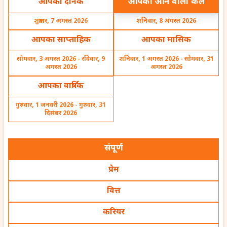
आपका आने वाला कल
आपका दैनिक
शुक्रवार, 7 अगस्त 2026
शनिवार, 8 अगस्त 2026
आपका साप्ताहिक
आपका मासिक
सोमवार, 3 अगस्त 2026 - रविवार, 9
शनिवार, 1 अगस्त 2026 - सोमवार, 31
Which is the favourable
Will I face any major
अगस्त 2026
अगस्त 2026
time for me to take a
financial challenges in
loan to buy a property
the near future
आपका वार्षिक
गुरुवार, 1 जनवरी 2026 - गुरुवार, 31
दिसंबर 2026
Can postponing my
Best time to plan child
संपूर्ण
court date be beneficial
according to date of
for me
birth
प्रेम
वित्त
करियर