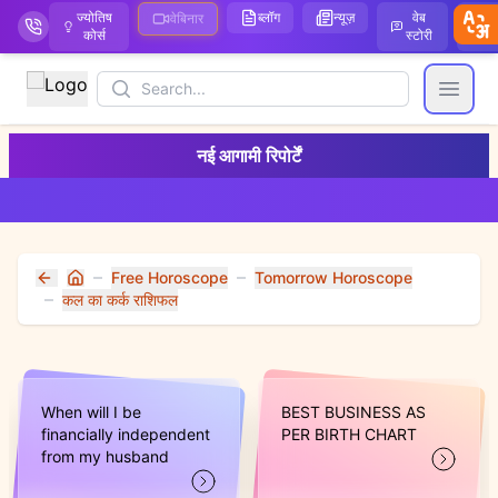
ज्योतिष
ब्लॉग
न्यूज़
वेब
ऑ
वेबिनार
कोर्स
स्टोरी
Search
Open
नई आगामी रिपोर्टें
Free Horoscope
Tomorrow Horoscope
Home
कल का कर्क राशिफल
When will I be
BEST BUSINESS AS
financially independent
PER BIRTH CHART
from my husband