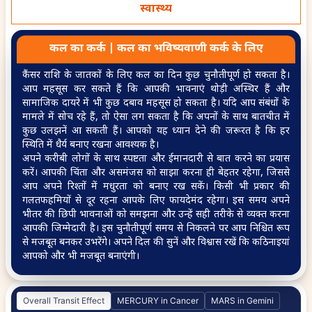
Will I settle abroad
Will I be able to pay off
स्वास्थ्य
my loan before
retirement
कल का
कर्क
|
कल का
भविष्यवाणी
कर्क
के लिए
कैंसर राशि के जातकों के लिए कल का दिन कुछ चुनौतीपूर्ण हो सकता है।
आप महसूस कर सकते हैं कि आपकी भावनाएं थोड़ी अस्थिर हैं और
सामाजिक दायरे में भी कुछ दबाव महसूस हो सकता है। यदि आप संबंधों के
मामले में सोच रहे हैं, तो ऐसा लग सकता है कि अपनों के साथ बातचीत में
What should I do if my
कुछ उलझनें आ सकती हैं। आपको यह ध्यान देने की जरूरत है कि हर
loan is not getting
स्थिति में धैर्य बनाए रखना आवश्यक है।
approved
अपने करीबी लोगों के साथ स्पष्टता और ईमानदारी से बात करने का प्रयास
करें। आपकी चिंता और असमंजस को साझा करना ही बेहतर रहेगा, जिससे
आप अपने रिश्तों में मधुरता को बनाए रख सकें। किसी भी प्रकार की
गलतफहमियों से दूर रहना आपके लिए फायदेमंद रहेगा। इस समय अपने
भीतर की छिपी भावनाओं को समझना और उन्हें सही तरीके से व्यक्त करना
आपकी जिम्मेदारी है। इस चुनौतीपूर्ण समय से निकलने पर आप निश्चित रूप
से मजबूत बनकर उभरेंगे। अपने दिल की सुनें और विश्वास रखें कि कठिनाइयां
आपको और भी मजबूत बनाएंगी।
Overall Transit Effect
MERCURY in Cancer
MARS in Gemini