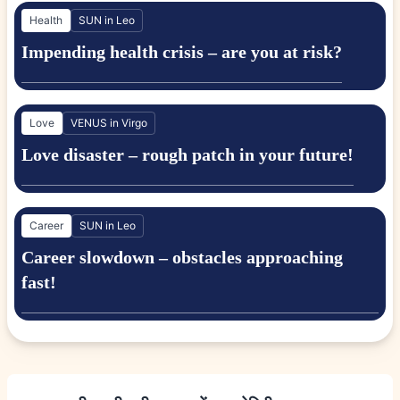
Health
SUN in Leo
Impending health crisis – are you at risk?
Love
VENUS in Virgo
Love disaster – rough patch in your future!
Career
SUN in Leo
Career slowdown – obstacles approaching
fast!