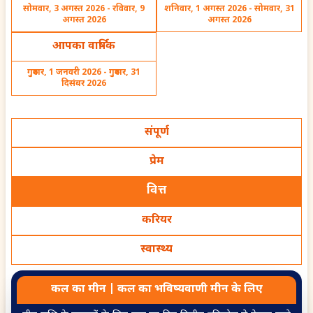
सोमवार, 3 अगस्त 2026 - रविवार, 9
शनिवार, 1 अगस्त 2026 - सोमवार, 31
अगस्त 2026
अगस्त 2026
Why cant I save money
Will I be granted bail
despite earning well
before going to jail
आपका वार्षिक
गुरुवार, 1 जनवरी 2026 - गुरुवार, 31
दिसंबर 2026
Baby Naming: A Guide
Will I be sentenced to
संपूर्ण
to Choose Perfect Baby
jail
Name
प्रेम
वित्त
करियर
Will I settle abroad
Will I be able to pay off
स्वास्थ्य
my loan before
retirement
कल का
मीन
|
कल का
भविष्यवाणी
मीन
के लिए