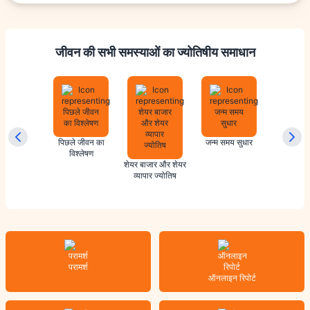
जीवन की सभी समस्याओं का ज्योतिषीय समाधान
ायिक वास्तु
पिछले जीवन का
जन्म समय सुधार
विवाह ज्
विश्लेषण
शेयर बाजार और शेयर
व्यापार ज्योतिष
परामर्श
ऑनलाइन रिपोर्ट