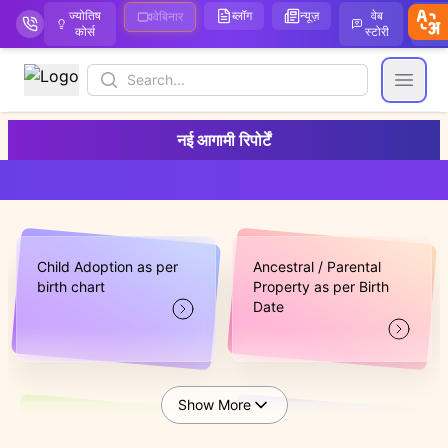
ज्योतिष
ब्लॉग
न्यूज़
वेब
ऑ
वेबिनार
कोर्स
स्टोरी
Search
Open
नई आगामी रिपोर्टें
Child Adoption as per
Ancestral / Parental
birth chart
Property as per Birth
Date
Show More
When is the best time
Will I Be Found Guilty