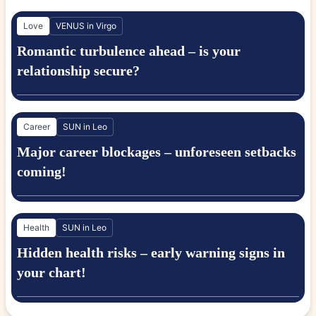
Love
VENUS in Virgo
Romantic turbulence ahead – is your
relationship secure?
Career
SUN in Leo
Major career blockages – unforeseen setbacks
coming!
Health
SUN in Leo
Hidden health risks – early warning signs in
your chart!