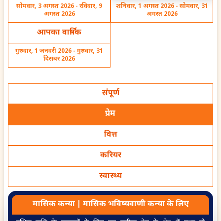
सोमवार, 3 अगस्त 2026 - रविवार, 9
शनिवार, 1 अगस्त 2026 - सोमवार, 31
IVF Baby and
Property Prediction as
अगस्त 2026
अगस्त 2026
Pregnancy Astrology
per Birth Date
Guide
आपका वार्षिक
गुरुवार, 1 जनवरी 2026 - गुरुवार, 31
दिसंबर 2026
Business Partnership as
The Truth About
संपूर्ण
per Birth Chart
Manglik Dosha | Effects
& Remedies
प्रेम
वित्त
करियर
Can postponing my
Why cant I save money
स्वास्थ्य
court date be beneficial
despite earning well
for me
मासिक
कन्या
|
मासिक
भविष्यवाणी
कन्या
के लिए