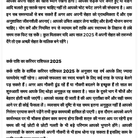
आपको अपनी सेहत का खास ध्यान रखना होगा। आपको सड़क पार करते हुए या वाहन
आदि चलाते हुए सतर्क रहना चाहिए नहीं तो आपको चोट चपेट लगने की संभावना है। आप
इन सब समस्याओं से बच सकते हैं अगर आप अपनी सेहत को प्राथमिकता दें और एक
अनुशासित जीवनशैली अपनाएं। आपको उचित आहार लेना चाहिए और हेल्दी भोजन करना
चाहिए। योग करें और नियमित रुप से व्यायाम करें ताकि आप स्वास्थ्य के लिहाज से लंबे
समय तक फिट रह सकें। कुल मिलाकर यदि आप साल 2025 में अपनी सेहत को तवज्जो
देंगे तो एक अच्छी सेहत के मालिक बने रहेंगे।
कर्क
राशि
का करियर
राशिफल 2025
कर्क
राशि
के
वार्षिक
करियर
राशिफल
2025
के अनुसार यह वर्ष आपके लिए ज्यादा
फायदेमंद नहीं रहेगा। आपको सफलता का स्वाद चखने के लिए कई तरह के पापड़ बेलने
पड़ सकते हैं। अगर आप नौकरी ढूंढ रहें हैं या
नौकरी
बदलने
के इच्छुक हैं तो साल का
शुरुआती समय आपके लिए थोड़ा अनुकूल रह सकता है। साल के दूसरे भाग में चीजें और
बेहतर होती चली जाएंगी। आपको सलाह दी जाती है की आप प्रतीक्षा करें और सही समय
आने पर ही कोई फैसला लें। व्यवसाय की दृष्टि से यह समय इतना अनुकूल नहीं है आपको
निरंतर प्रयास करने पड़ेंगे तभी कुछ कामयाबी हासिल हो पाएगी। इस दौरान आपको अपने
कार्यस्थल पर भी चौकस होकर काम करना होगा किसी शत्रु की नजर आप पर रहेगी इस
समय की गई छोटी से छोटी गलती के भी बड़े परिणाम आपको भुगतने होंगे। आपकी
लापरवाही के कारण आपको अपनी नौकरी से भी हाथ धोना पड़ सकता है इसलिए काम के