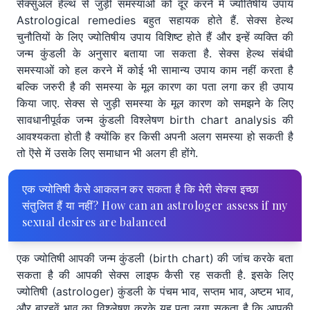
सेक्सुअल हेल्थ से जुड़ी समस्याओं को दूर करने में ज्योतिषीय उपाय
Astrological remedies बहुत सहायक होते हैं. सेक्स हेल्थ
चुनौतियों के लिए ज्योतिषीय उपाय विशिष्ट होते हैं और इन्हें व्यक्ति की
जन्म कुंडली के अनुसार बताया जा सकता है. सेक्स हेल्थ संबंधी
समस्याओं को हल करने में कोई भी सामान्य उपाय काम नहीं करता है
बल्कि जरुरी है की समस्या के मूल कारण का पता लगा कर ही उपाय
किया जाए. सेक्स से जुड़ी समस्या के मूल कारण को समझने के लिए
सावधानीपूर्वक जन्म कुंडली विश्लेषण birth chart analysis की
आवश्यकता होती है क्योंकि हर किसी अपनी अलग समस्या हो सकती है
तो ऎसे में उसके लिए समाधान भी अलग ही होंगे.
एक ज्योतिषी कैसे आकलन कर सकता है कि मेरी सेक्स इच्छा
संतुलित हैं या नहीं? How can an astrologer assess if my
sexual desires are balanced
एक ज्योतिषी आपकी जन्म कुंडली (birth chart) की जांच करके बता
सकता है की आपकी सेक्स लाइफ कैसी रह सकती है. इसके लिए
ज्योतिषी (astrologer) कुंडली के पंचम भाव, सप्तम भाव, अष्टम भाव,
और बारहवें भाव का विश्लेषण करके यह पता लगा सकता है कि आपकी