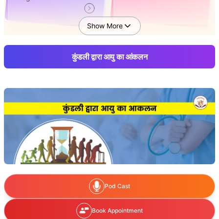
Show More
कुंडली द्वारा आयु का आंकलन
क्या मेरी आयु कम है? पेरेंट्स की
परिवार में पुरुषों की जल्दी मृत्यु –
जल्दी मृत्यु का ज्योतिषीय कारण
क्या मेरे साथ भी होगा? ज्योतिषीय
संकेत
मुझे जानलेवा बीमारी है और मुझे
सर्जरी की जरूरत है। क्या मैं बच
पाऊंगा और कितने समय तक
mujhe jaanleva beemari
hai kya main surgery ke
Pod Cast
baad bach paunga aur
kitne time tak
Book Appointment