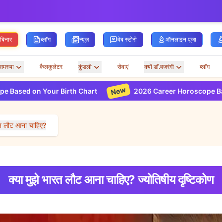
ेबिनार
ब्लॉग
न्यूज़
वेब स्टोरी
ऑनलाइन पूजा
समस्या
कैलकुलेटर
कुंडली
सेवाएं
क्यों डॉ.बजरंगी
ब्लॉग
New
ur Birth Chart
2026 Career Horoscope Based on Your Bi
ारत लौट आना चाहिए?
क्या मुझे भारत लौट आना चाहिए? ज्योतिषीय दृष्टिकोण