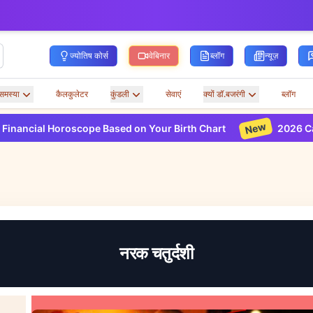
ज्योतिष कोर्स
वेबिनार
ब्लॉग
न्यूज़
समस्या
कैलकुलेटर
कुंडली
सेवाएं
क्यों डॉ.बजरंगी
ब्लॉग
New
 Horoscope Based on Your Birth Chart
2026 Career Horo
नरक चतुर्दशी