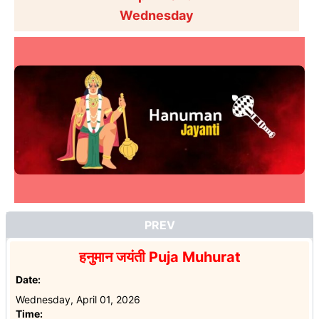
Wednesday
PREV
हनुमान जयंती
Puja Muhurat
Date:
Wednesday, April 01, 2026
Time: