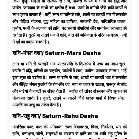
किसी बुजुर्ग महिला या सरकार से लाभ, नौकरों के पक्ष में भाग्य की वृद्धि और
जमीन-जायदाद के लाभों को दर्शाता है तथा फलों के बगीचों जैसे कृषि कार्यों से
लाभ प्राप्त कराता है। वहीं, लग्न या शनि से छठे, आठवें या बारहवें भाव में कमजोर
और पीड़ित चंद्रमा, वृद्ध महिला का दायित्व, सरकारी दंड, पारिवारिक कलह,
क्रोध, पत्नी के अलगाव की हानि, पेट संबंधी बीमारियों और मानसिक अवसाद को
दर्शाता है। दूसरे या सातवें भाव में शनि, वात की अधिकता के परिणामस्वरूप, अंगों
में दर्द का कारण बनता है।
शनि-मंगल दशा/ Saturn-Mars Dasha
लग्न या शनि से ग्यारहवें भाव या स्वराशि के त्रिकोण में उच्च का मंगल सुख,
संपत्ति में वृद्धि, वरिष्ठों का सहयोग, उद्योगों में लाभ, जमीन-जायदाद से लाभ, भाई
द्वारा सुख को दर्शाता है। लग्न या शनि से छठे, आठवें या बारहवें भाव में कमजोर
और पीड़ित मंगल गुप्तांगों के रोग और दर्द, सांप या जहर से खतरा, शस्त्र से चोट
और भाईयों के कष्टों का संकेत देता है। व्यक्ति को तीव्र संक्रमण और सूजन की
शिकायत रहती है। दूसरे, सातवें या आठवें जैसे मारक भावों में स्थित मंगल,
आकस्मिक मृत्यु का संकेत देता है।
शनि-राहु दशा/ Saturn-Rahu Dasha
मानसिक कष्ट, वात की अधिकता, रक्त विषाक्तता, चिंता, निर्वासन, धन की
हानि, मनोभ्रम, चोरों, शत्रुओं या सरकार से हानि का भय आदि राहु भुक्ति के