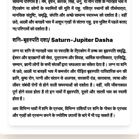
सामान्य परिणाम हैं। मेष, वृषभ, कारक, सिंह, धनु, या मीन राशि के ग्यारहवें भाव में
त्रिकोण या कोणों के स्वामियों की युति में राहु, पवित्र स्थानों की तीर्थयात्रा,
मानसिक संतुष्टि, समृद्धि, संपत्ति और अच्छे सामान्य स्वास्थ्य को दर्शाता है। वहीं
छठे, आठवें और बारहवें भाव में अशुभ ग्रहों से संतप्त राहु, इस भुक्ति में पहले बताए
गए परिणामों को दर्शाता है।
शनि-बृहस्पति दशा/ Saturn-Jupiter Dasha
लग्न या शनि से ग्यारहवें भाव या स्वराशि के त्रिकोण में उच्च का बृहस्पति समृद्धि,
ईश्वर और ब्राह्मणों की सेवा, पुत्रजन्म और विवाह, धार्मिक मानसिकता, प्रसिद्धि,
सम्मान, ज्ञानी लोगों के सभी संपर्कों द्वारा सफलता का संकेत देता है। लग्न या शनि
से छठे, आठवें या बारहवें भाव में कमजोर और पीड़ित बृहस्पति पारिवारिक धन की
हानि, कुष्ठ रोग, पत्नी और संतान से अलगाव, सरकारी दंड, कारावास, त्वचा और
लीवर संबंधी रोगों से होने वाली समस्याओं को दर्शाता है। वहीं, यदि जीवनकाल
पूर्ण होने वाला होता है तो इन भावों में बृहस्पति, दूसरे और सातवें भाव का स्वामी
होता है।
आप
विभिन्न भावों में शनि के प्रभाव, विभिन्न राशियों पर शनि के गोचर के प्रभाव
और
ग्रहों को प्रसन्न करने के ज्योतिष उपायों
के बारे में भी पढ़ सकते हैं।