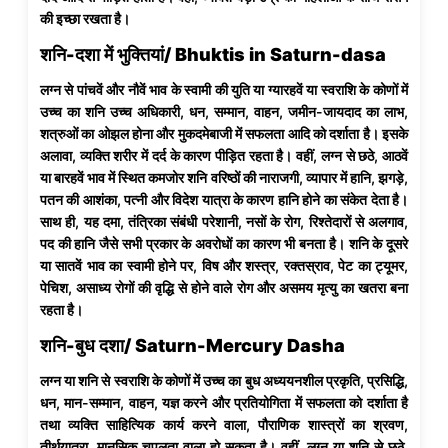
की इच्छा रखता है।
शनि-दशा में भुक्तियां/ Bhuktis in Saturn-dasa
लग्न से पांचवें और नौवें भाव के स्वामी की युति या ग्यारहवें या स्वराशि के कोणों में
उच्च का शनि उच्च अधिकारी, धन, सम्मान, वाहन, जमीन-जायदाद का लाभ,
शत्रुओं का ओझल होना और मुकदमेबाजी में सफलता आदि को दर्शाता है। इसके
अलावा, व्यक्ति शरीर में दर्द के कारण पीड़ित रहता है। वहीं, लग्न से छठे, आठवें
या बारहवें भाव में स्थित कमजोर शनि वरिष्ठों की नाराजगी, व्यापार में हानि, झगड़े,
पतन की आशंका, पत्नी और विदेश यात्रा के कारण हानि होने का संकेत देता है।
साथ ही, यह दमा, तंत्रिका संबंधी परेशानी, नसों के रोग, रिश्तेदारों से अलगाव,
पद की हानि जैसे सभी प्रकार के अवरोधों का कारण भी बनता है। शनि के दूसरे
या सातवें भाव का स्वामी होने पर, विष और शस्त्र, रक्तस्राव, पेट का ट्यूमर,
पेचिश, असाध्य रोगों की वृद्धि से होने वाले रोग और असमय मृत्यु का खतरा बना
रहता है।
शनि-बुध दशा/ Saturn-Mercury Dasha
लग्न या शनि से स्वराशि के कोणों में उच्च का बुध अध्ययनशील प्रकृति, प्रसिद्धि,
धन, मान-सम्मान, वाहन, यज्ञ करने और प्रतियोगिता में सफलता को दर्शाता है
तथा व्यक्ति साहित्यिक कार्य करने वाला, पौराणिक शास्त्रों का श्रवण,
तीर्थयात्रा, मानसिक चपलता वाला हो सकता है। वहीं, लग्न या शनि से छठे,