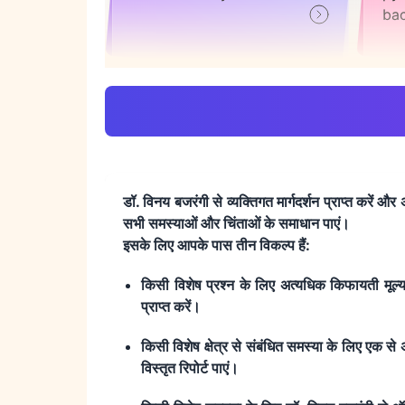
ba
क्या गोद लिया गया बच्चा मेरे परिवार के
क्या
लिए लकी होगा kya adopted
प्र
child meri family ke liye
ad
lucky hoga
rel
डॉ. विनय बजरंगी से व्यक्तिगत मार्गदर्शन प्राप्त करें औ
सभी समस्याओं और चिंताओं के समाधान पाएं।
इसके लिए आपके पास तीन विकल्प हैं:
किसी विशेष प्रश्न के लिए अत्यधिक किफायती मूल्य प
प्राप्त करें।
गोद लेने का सबसे अच्छा समय कौन सा
क्या
होगा adoption ke liye best
kya
किसी विशेष क्षेत्र से संबंधित समस्या के लिए एक स
time kya hoga
pa
विस्तृत रिपोर्ट पाएं।