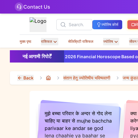
Contact Us
Search
ज्योतिष कोर्स
व
मुख्य पृष्ठ
राशिफल
सेलिब्रिटी राशिफल
ज्योतिष
जीवन 
New
नई आगामी रिपोर्टें
2026 Financial Horoscope Based on Your Birt
Back
संतान हेतु ज्योतिषीय भविष्यवाणी
जन्म कुंड
Home
मुझे बच्चा परिवार के अन्दर से गोद लेना
क्या
चाहिए या बाहर से mujhe bachcha
करे
parivaar ke andar se god
liy
lena chaahie ya baahar se
pya