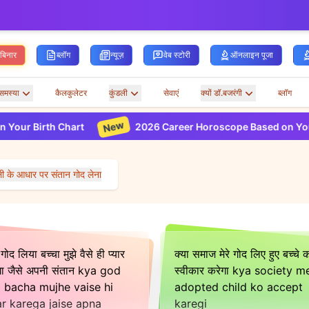
ेबिनार
ब्लॉग
न्यूज़
वेब स्टोरी
ऑनलाइन पूजा
समस्या
कैलकुलेटर
कुंडली
सेवाएं
क्यों डॉ.बजरंगी
ब्लॉग
New
h Chart
2026 Career Horoscope Based on Your Birth Ch
ली के आधार पर संतान गोद लेना
 गोद लिया बच्चा मुझे वैसे ही प्यार
क्या समाज मेरे गोद लिए हुए बच्चे 
गा जैसे अपनी संतान kya god
स्वीकार करेगा kya society m
a bacha mujhe vaise hi
adopted child ko accept
r karega jaise apna
karegi