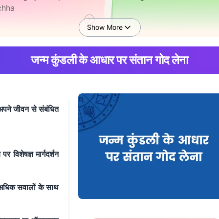
chha
Show More
जन्म कुंडली के आधार पर संतान गोद लेना
 बच्चा गोद लेना हमारे रिश्ते को
क्या बच्चा गोद लेने से कानूनी विवा
भावित करेगा kya child
सकते हैं kya adoption ki w
option humare
se legal issues hongein
ationship ko effect karega
र अपने जीवन से संबंधित
र विशेषज्ञ मार्गदर्शन
 मैं आसानी से बच्चा गोद ले पाउँगा
क्या गोद लेने के बाद मेरी अपनी सं
 main easily adoption kar
होगी kya adoption ke baad
े अधिक सवालों के साथ
unga
mera apna bachha hoga