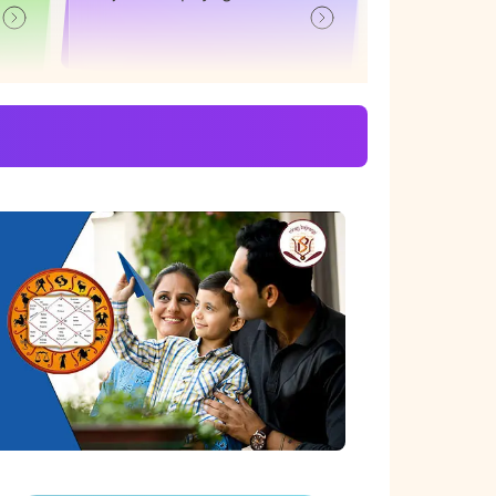
द हो
क्या मुझे बच्चा गोद लेना चाहिए kya
ajah
mujhe bachha adopt karna
chahiye
तान