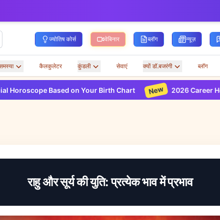
ज्योतिष कोर्स
वेबिनार
ब्लॉग
न्यूज़
समस्या
कैलकुलेटर
कुंडली
सेवाएं
क्यों डॉ.बजरंगी
ब्लॉग
New
 Based on Your Birth Chart
2026 Career Horoscope Base
राहु और सूर्य की युति: प्रत्येक भाव में प्रभाव