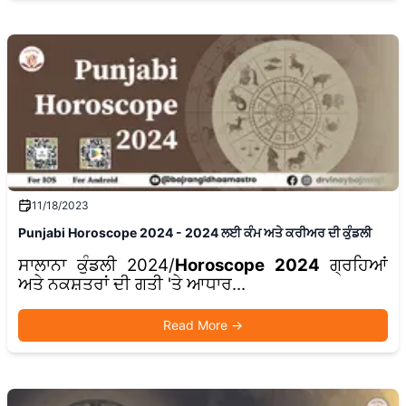
11/18/2023
Punjabi Horoscope 2024 - 2024 ਲਈ ਕੰਮ ਅਤੇ ਕਰੀਅਰ ਦੀ ਕੁੰਡਲੀ
ਸਾਲਾਨਾ ਕੁੰਡਲੀ 2024/
Horoscope 2024
ਗ੍ਰਹਿਆਂ
ਅਤੇ ਨਕਸ਼ਤਰਾਂ ਦੀ ਗਤੀ 'ਤੇ ਆਧਾਰ...
Read More
→