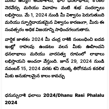
మంచి ఉద్యోగ అవకాశాలు, భారీ ధనలాభాలు, కోరికల
నెరవేర్పు మరియు వివాహం వంటి శుభ సందర్భాలు
లభిస్తాయి. మే 1, 2024 నుండి మీ విశ్వాసం పెరుగుతుంది
మరియు స్ఫూర్తిదాయకమైన విశ్వాసం కారణంగా, మీరు ఈ
సంవత్సరం అధిక విజయాన్ని సాధించగలుగుతారు.
వార్షిక జాతకం 2024 మీ చంద్ర రాశికి సంబంధించి ఐదవ
ఇంట్లో రాహువు ఉండటం వలన మీకు ఊహించని
ధనలాభాలు మరియు వారసత్వ రూపంలో లాభాలు
లభిస్తాయని అంచనా వేస్తుంది. జూన్ 29, 2024 నుండి
నవంబర్ 15, 2024 వరకు శని యొక్క తిరోగమన కదలిక
మీకు అనుకూలమైన కాలం కావచ్చు
ధనుస్సురాశి ఫలాలు 2024/Dhanu Rasi Phalalu
2024