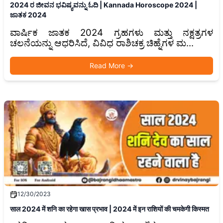
2024 ರ ಜೀವನ ಭವಿಷ್ಯವನ್ನು ಓದಿ | Kannada Horoscope 2024 |
ಜಾತಕ 2024
ವಾರ್ಷಿಕ ಜಾತಕ 2024 ಗ್ರಹಗಳು ಮತ್ತು ನಕ್ಷತ್ರಗಳ
ಚಲನೆಯನ್ನು ಆಧರಿಸಿದೆ, ವಿವಿಧ ರಾಶಿಚಕ್ರ ಚಿಹ್ನೆಗಳ ಮ...
Read More
→
12/30/2023
साल 2024 में शनि का रहेगा खास प्रभाव | 2024 में इन राशियों की चमकेगी किस्मत