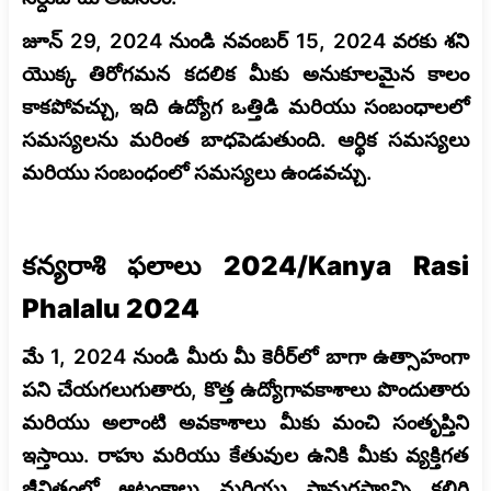
జూన్ 29, 2024 నుండి నవంబర్ 15, 2024 వరకు శని
యొక్క తిరోగమన కదలిక మీకు అనుకూలమైన కాలం
కాకపోవచ్చు, ఇది ఉద్యోగ ఒత్తిడి మరియు సంబంధాలలో
సమస్యలను మరింత బాధపెడుతుంది. ఆర్థిక సమస్యలు
మరియు సంబంధంలో సమస్యలు ఉండవచ్చు.
కన్యరాశి ఫలాలు 2024/Kanya Rasi
Phalalu 2024
మే 1, 2024 నుండి మీరు మీ కెరీర్‌లో బాగా ఉత్సాహంగా
పని చేయగలుగుతారు, కొత్త ఉద్యోగావకాశాలు పొందుతారు
మరియు అలాంటి అవకాశాలు మీకు మంచి సంతృప్తిని
ఇస్తాయి. రాహు మరియు కేతువుల ఉనికి మీకు వ్యక్తిగత
జీవితంలో ఆటంకాలు మరియు సామరస్యాన్ని కలిగి