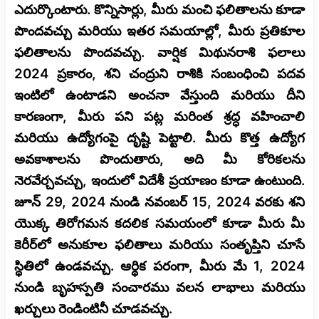
ఎదుర్కొంటారు. కొన్నిసార్లు, మీరు మంచి ఫలితాలను కూడా
పొందవచ్చు మరియు ఇతర సమయాల్లో, మీరు ప్రతికూల
ఫలితాలను పొందవచ్చు. వార్షిక మిథునరాశి ఫలాలు
2024 ప్రకారం, శని చంద్రుని రాశికి సంబంధించి పదవ
ఇంటిలో ఉంటాడని అంచనా వేస్తుంది మరియు దీని
కారణంగా, మీరు పని పట్ల మరింత శ్రద్ధ వహించాలి
మరియు ఉద్యోగంపై దృష్టి పెట్టాలి. మీరు కొత్త ఉద్యోగ
అవకాశాలను పొందుతారు, అది మీ కోరికలను
నెరవేర్చవచ్చు, ఇందులో విదేశీ ప్రయాణం కూడా ఉంటుంది.
జూన్ 29, 2024 నుండి నవంబర్ 15, 2024 వరకు శని
యొక్క తిరోగమన కదలిక సమయంలో కూడా మీరు మీ
కెరీర్‌లో అనుకూల ఫలితాలు మరియు సంతృప్తిని చూసే
స్థితిలో ఉండవచ్చు. ఆర్థిక పరంగా, మీరు మే 1, 2024
నుండి బృహస్పతి సంచారము వలన లాభాలు మరియు
ఖర్చులు రెండింటినీ చూడవచ్చు.