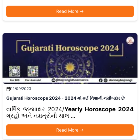
Read More
→
11/09/2023
Gujarati Horoscope 2024 - 2024 માં કઈ નિશાની નસીબદાર છે
વાર્ષિક જન્માક્ષર 2024/
Yearly Horoscope 2024
ગ્રહો અને નક્ષત્રોની ચાલ ...
Read More
→