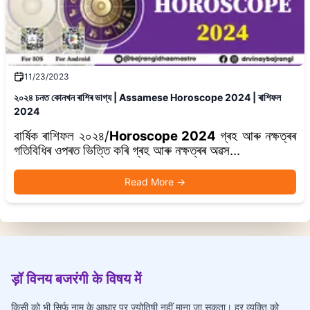
11/23/2023
২০২৪ চনত কোনখন ৰাশিৰ ভাগ্য | Assamese Horoscope 2024 | ৰাশিফল
2024
বাৰ্ষিক ৰাশিফল ২০২৪/
Horoscope 2024
গ্ৰহ আৰু নক্ষত্ৰৰ
গতিবিধিৰ ওপৰত ভিত্তি কৰি গ্ৰহ আৰু নক্ষত্ৰৰ অৱস...
Read More
→
ड़ॉ विनय बजरंगी के विषय में
किसी को भी सिर्फ नाम के आधार पर ज्योतिषी नहीं माना जा सकता। हर व्यक्ति को