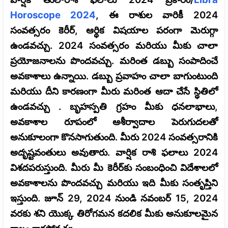
Horoscope 2024
, ఈ రాశుల వారికీ 2024
సంవత్సరం కెరీర్, ఆర్థిక విషయాల పరంగా మెరుగ్గా
ఉండవచ్చు. 2024 సంవత్సరం మరియు మీకు చాలా
ప్రయోజనాలను పొందవచ్చు. మరింత డబ్బు సంపాదించే
అవకాశాలు ఉన్నాయి. డబ్బు ప్రవాహం చాలా బాగుంటుంది
మరియు దీని కారణంగా మీరు మరింత ఆదా చేసే స్థితిలో
ఉండవచ్చు . బృహస్పతి గ్రహం మీకు ధనలాభాలు,
అవకాశాల రూపంలో ఆశీర్వాదాల పెరుగుదలతో
అనుకూలంగా కొనసాగుతుంది. మీరు 2024 సంవత్సరానికి
అదృష్టవంతులు అవుతారు. వార్షిక రాశి ఫలాలు 2024
విశదపరుస్తుంది. మీరు మీ కెరీర్‌కు సంబంధించి విదేశాలలో
అవకాశాలను పొందవచ్చు మరియు ఇది మీకు సంతృప్తిని
ఇస్తుంది. జూన్ 29, 2024 నుండి నవంబర్ 15, 2024
వరకు శని యొక్క తిరోగమన కదలిక మీకు అనుకూలమైన