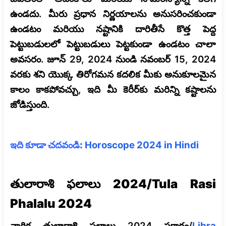
ఉండదు. మీరు ప్రధాన నిర్ణయాలను అనుసరించకుండా
ఉండటం మరియు నష్టానికి దారితీసే కొత్త పెద్ద
పెట్టుబడులలో పెట్టుబడులు పెట్టకుండా ఉండటం చాలా
అవసరం. జూన్ 29, 2024 నుండి నవంబర్ 15, 2024
వరకు శని యొక్క తిరోగమన కదలిక మీకు అనుకూలమైన
కాలం కాకపోవచ్చు, ఇది మీ కెరీర్‌కు మరిన్ని కష్టాలను
జోడిస్తుంది.
ఇది కూడా చదవండి:
Horoscope 2024 in Hindi
తులారాశి ఫలాలు 2024/Tula Rasi
Phalalu 2024
వార్షిక తులారాశి ఫలాలు 2024 ప్రకారం/
Libra