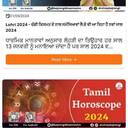
01/06/2024
Lohri 2024 - ਚੰਗੀ ਕਿਸਮਤ ਦੇ ਨਾਲ ਸਮੱਸਿਆਵਾਂ ਲੈ ਕੇ ਵੀ ਆ ਰਿਹਾ ਹੈ ਨਵਾਂ ਸਾਲ
2024
ਧਾਰਮਿਕ ਮਾਨਤਾਵਾਂ ਅਨੁਸਾਰ ਲੋਹੜੀ ਦਾ ਤਿਉਹਾਰ ਹਰ ਸਾਲ
13 ਜਨਵਰੀ ਨੂੰ ਮਨਾਇਆ ਜਾਂਦਾ ਹੈ ਪਰ ਸਾਲ 2024 ਵ...
Read More
→