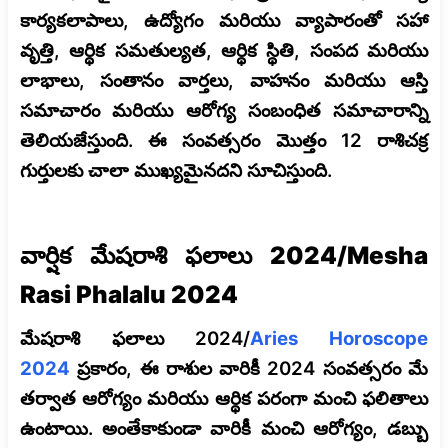
కార్యకలాపాలు, ఉద్యోగం మరియు వ్యాపారంతో సహా
వృత్తి, ఆర్థిక సమతుల్యత, ఆర్థిక స్థితి, సంపద మరియు
లాభాలు, సంతానం వార్తలు, వాహనం మరియు ఆస్తి
సమాచారం మరియు ఆరోగ్య సంబంధిత సమాచారాన్ని
తెలియజేస్తుంది. ఈ సంవత్సరం మొత్తం 12 రాశిచక్ర
గుర్తులకు చాలా ముఖ్యమైనదని సూచిస్తుంది.
వార్షిక మేషరాశి ఫలాలు 2024/Mesha
Rasi Phalalu 2024
మేషరాశి ఫలాలు 2024/
Aries Horoscope
2024
ప్రకారం, ఈ రాశుల వారికీ 2024 సంవత్సరం మే
తర్వాత ఆరోగ్యం మరియు ఆర్థిక పరంగా మంచి ఫలితాలు
ఉంటాయి. అంతేకాకుండా వారికీ మంచి ఆరోగ్యం, డబ్బు