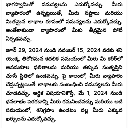
భాగస్వామితో సమస్యలను ఎదుర్కోవచ్చు. మీరు
వ్యాపారంలో ఉన్నట్లయితే, మీరు నష్టాలు మరియు
మితమైన లాభాల రూపంలో సమస్యలను ఎదుర్కోవచ్చు.
అంతేకాకుండా వ్యాపారంలో మీకు తీవ్రమైన పోటీ
ఏర్పడవచ్చు.
జూన్ 29, 2024 నుండి నవంబర్ 15, 2024 వరకు శని
యొక్క తిరోగమన కదలిక సమయంలో మీరు మీ కెరీర్‌లో
అననుకూల ఫలితాలను మరియు తక్కువ సంతృప్తిని
చూసే స్థితిలో ఉండవచ్చు. పై కాలంలో, మీరు వ్యాపారం
చేస్తున్నట్లయితే లాభాలకు సంబంధించి సమస్యలను మీరు
చూడవచ్చు. ఆర్థిక విషయానికొస్తే, మే 1, 2024 నుండి
ధనలాభం పెరగడాన్ని మీరు గమనించవచ్చు మరియు అదే
సమయంలో, శనిగ్రహం ఉండటం వల్ల మీరు ఎక్కువ
ఖర్చులను ఎదుర్కోవచ్చు.