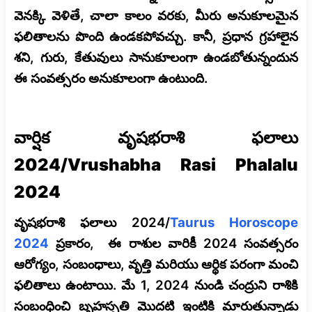
వెనక్కి వెళితే, చాలా కాలం వరకు, మీరు అనుకూలమైన
ఫలితాలను పొంది ఉండకపోవచ్చు. కానీ, ప్రధాన గ్రహాలైన
శని, గురు, కేతువులు సానుకూలంగా ఉండబోతున్నందున
ఈ సంవత్సరం అనుకూలంగా ఉంటుంది.
వార్షిక వృషభరాశి ఫలాలు
2024/Vrushabha Rasi Phalalu
2024
వృషభరాశి ఫలాలు 2024/
Taurus Horoscope
2024
ప్రకారం, ఈ రాశుల వారికీ 2024 సంవత్సరం
ఆరోగ్యం, సంబంధాలు, వృత్తి మరియు ఆర్థిక పరంగా మంచి
ఫలితాలు ఉంటాయి. మే 1, 2024 నుండి చంద్రుని రాశికి
సంబంధించి బృహస్పతి మొదటి ఇంటికి మారుతున్నాడు