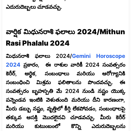
ఎదురుదెబ్బలు చూడవచ్చు.
వార్షిక మిధునరాశి ఫలాలు 2024/Mithun
Rasi Phalalu 2024
మిధునరాశి ఫలాలు 2024/
Gemini Horoscope
2024
ప్రకారం, ఈ రాశుల వారికీ 2024 సంవత్సరం
కెరీర్, ఆర్థిక, సంబంధాలు మరియు ఆరోగ్యానికి
సంబంధించి మిశ్రమ ఫలితాలను పొందవచ్చు. ఈ
సంవత్సరం బృహస్పతి మే 2024 నుండి నష్టం యొక్క
పన్నెండవ ఇంటికి వెళుతుంది మరియు దీని కారణంగా,
మీరు డబ్బు నష్టం, వృత్తిలో కీర్తి లేకపోవడం, సంబంధాలపై
తక్కువ ఆసక్తి మొదలైనవి చూడవచ్చు. మీరు కెరీర్
మరియు కుటుంబంలో కొన్ని ఎదురుదెబ్బలను