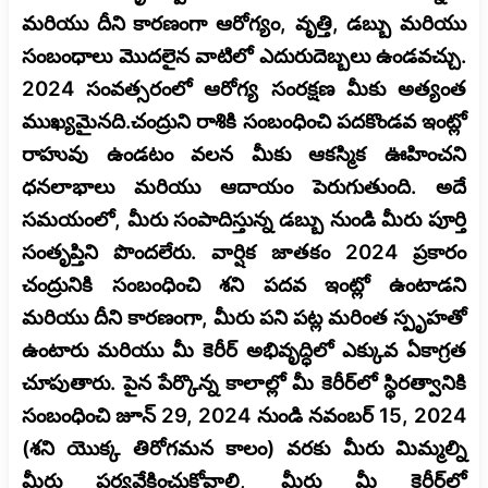
మరియు దీని కారణంగా ఆరోగ్యం, వృత్తి, డబ్బు మరియు
సంబంధాలు మొదలైన వాటిలో ఎదురుదెబ్బలు ఉండవచ్చు.
2024 సంవత్సరంలో ఆరోగ్య సంరక్షణ మీకు అత్యంత
ముఖ్యమైనది.చంద్రుని రాశికి సంబంధించి పదకొండవ ఇంట్లో
రాహువు ఉండటం వలన మీకు ఆకస్మిక ఊహించని
ధనలాభాలు మరియు ఆదాయం పెరుగుతుంది. అదే
సమయంలో, మీరు సంపాదిస్తున్న డబ్బు నుండి మీరు పూర్తి
సంతృప్తిని పొందలేరు. వార్షిక జాతకం 2024 ప్రకారం
చంద్రునికి సంబంధించి శని పదవ ఇంట్లో ఉంటాడని
మరియు దీని కారణంగా, మీరు పని పట్ల మరింత స్పృహతో
ఉంటారు మరియు మీ కెరీర్ అభివృద్ధిలో ఎక్కువ ఏకాగ్రత
చూపుతారు. పైన పేర్కొన్న కాలాల్లో మీ కెరీర్‌లో స్థిరత్వానికి
సంబంధించి జూన్ 29, 2024 నుండి నవంబర్ 15, 2024
(శని యొక్క తిరోగమన కాలం) వరకు మీరు మిమ్మల్ని
మీరు పర్యవేక్షించుకోవాలి, మీరు మీ కెరీర్‌లో