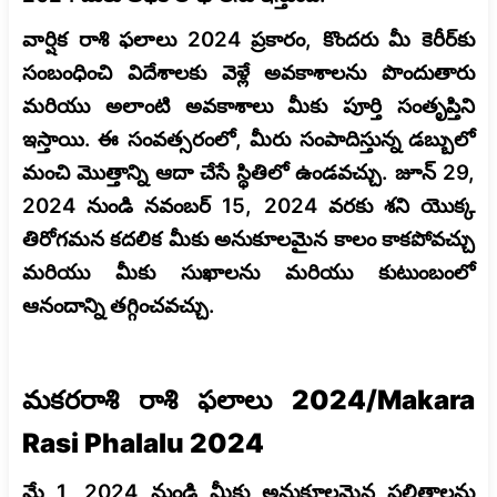
వార్షిక రాశి ఫలాలు 2024 ప్రకారం, కొందరు మీ కెరీర్‌కు
సంబంధించి విదేశాలకు వెళ్లే అవకాశాలను పొందుతారు
మరియు అలాంటి అవకాశాలు మీకు పూర్తి సంతృప్తిని
ఇస్తాయి. ఈ సంవత్సరంలో, మీరు సంపాదిస్తున్న డబ్బులో
మంచి మొత్తాన్ని ఆదా చేసే స్థితిలో ఉండవచ్చు. జూన్ 29,
2024 నుండి నవంబర్ 15, 2024 వరకు శని యొక్క
తిరోగమన కదలిక మీకు అనుకూలమైన కాలం కాకపోవచ్చు
మరియు మీకు సుఖాలను మరియు కుటుంబంలో
ఆనందాన్ని తగ్గించవచ్చు.
మకరరాశి రాశి ఫలాలు 2024/Makara
Rasi Phalalu 2024
మే 1, 2024 నుండి మీకు అనుకూలమైన ఫలితాలను