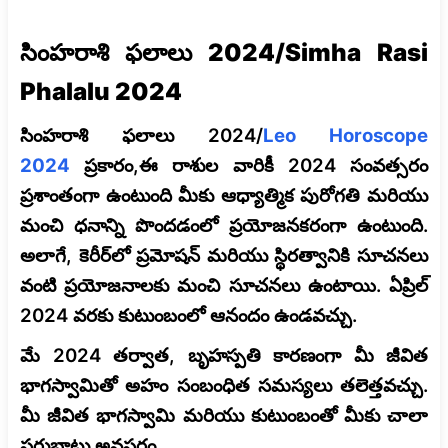
సింహరాశి ఫలాలు 2024/Simha Rasi
Phalalu 2024
సింహరాశి ఫలాలు 2024/
Leo Horoscope
2024
ప్రకారం,ఈ రాశుల వారికీ 2024 సంవత్సరం
ప్రశాంతంగా ఉంటుంది మీకు ఆధ్యాత్మిక పురోగతి మరియు
మంచి ధనాన్ని పొందడంలో ప్రయోజనకరంగా ఉంటుంది.
అలాగే, కెరీర్‌లో ప్రమోషన్ మరియు స్థిరత్వానికి సూచనలు
వంటి ప్రయోజనాలకు మంచి సూచనలు ఉంటాయి. ఏప్రిల్
2024 వరకు కుటుంబంలో ఆనందం ఉండవచ్చు.
మే 2024 తర్వాత, బృహస్పతి కారణంగా మీ జీవిత
భాగస్వామితో అహం సంబంధిత సమస్యలు తలెత్తవచ్చు.
మీ జీవిత భాగస్వామి మరియు కుటుంబంతో మీకు చాలా
సర్దుబాటు అవసరం.