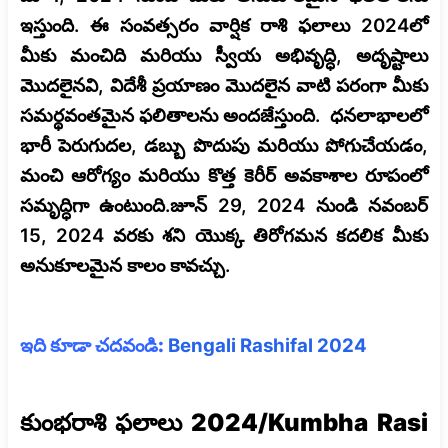
ఇస్తుంది. ఈ సంవత్సరం వార్షిక రాశి ఫలాలు 2024లో
మీకు మంచిది మరియు స్వీయ అభివృద్ధి, అదృష్టాలు
మొదలైనవి, విదేశీ ప్రయాణం మొదలైన వాటి పరంగా మీకు
సమర్థవంతమైన ఫలితాలను అందజేస్తుంది. ధనలాభాలలో
భారీ పెరుగుదల, డబ్బు పొదుపు మరియు పోగుచేయడం,
మంచి ఆరోగ్యం మరియు కొత్త కెరీర్ అవకాశాల రూపంలో
సమృద్ధిగా ఉంటుంది.జూన్ 29, 2024 నుండి నవంబర్
15, 2024 వరకు శని యొక్క తిరోగమన కదలిక మీకు
అనుకూలమైన కాలం కావచ్చు.
ఇది కూడా చదవండి:
Bengali Rashifal 2024
కుంభరాశి ఫలాలు 2024/Kumbha Rasi