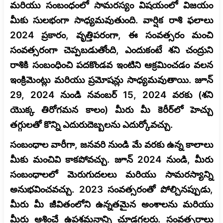
మరియు సంబంధంలో సామరస్యం విషయంలో విజయం
మీకు సులభంగా సాధ్యమవుతుంది. వార్షిక రాశి ఫలాలు
2024 ప్రకారం, వృత్తిపరంగా, ఈ సంవత్సరం మంచి
సంవత్సరంగా చెప్పబడుతోంది, ఎందుకంటే శని చంద్రుని
రాశికి సంబంధించి పదకొండవ ఇంటిని ఆక్రమించడం వలన
ఇంక్రిమెంట్లు మరియు ప్రమోషన్లు సాధ్యమవుతాయి. జూన్
29, 2024 నుండి నవంబర్ 15, 2024 వరకు (శని
యొక్క తిరోగమన కాలం) మీరు మీ కెరీర్‌లో హెచ్చు
తగ్గులతో కొన్ని ఎదురుదెబ్బలను ఎదుర్కోవచ్చు.
సంబంధాల వారీగా, జనవరి నుండి మే వరకు ఉన్న కాలాలు
మీకు మంచివి కాకపోవచ్చు. జూన్ 2024 నుండి, మీరు
సంబంధాలలో మెరుగుదలలు మరియు సామరస్యాన్ని
అనుభవించవచ్చు. 2023 సంవత్సరంతో పోల్చినప్పుడు,
మీరు మీ జీవితంలోని ఉన్నతమైన అంశాలను మరియు
మీరు ఆశించే ఉపశమనాన్ని చూడగలరు. సంవత్సరాలు