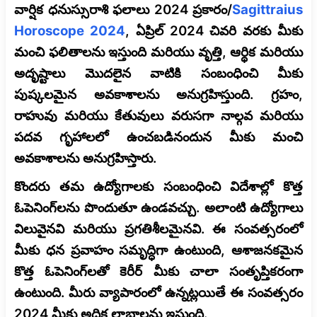
వార్షిక ధనుస్సురాశి ఫలాలు 2024 ప్రకారం/
Sagittraius
Horoscope 2024
, ఏప్రిల్ 2024 చివరి వరకు మీకు
మంచి ఫలితాలను ఇస్తుంది మరియు వృత్తి, ఆర్థిక మరియు
అదృష్టాలు మొదలైన వాటికి సంబంధించి మీకు
పుష్కలమైన అవకాశాలను అనుగ్రహిస్తుంది. గ్రహం,
రాహువు మరియు కేతువులు వరుసగా నాల్గవ మరియు
పదవ గృహాలలో ఉంచబడినందున మీకు మంచి
అవకాశాలను అనుగ్రహిస్తారు.
కొందరు తమ ఉద్యోగాలకు సంబంధించి విదేశాల్లో కొత్త
ఓపెనింగ్‌లను పొందుతూ ఉండవచ్చు. అలాంటి ఉద్యోగాలు
విలువైనవి మరియు ప్రగతిశీలమైనవి. ఈ సంవత్సరంలో
మీకు ధన ప్రవాహం సమృద్ధిగా ఉంటుంది, ఆశాజనకమైన
కొత్త ఓపెనింగ్‌లతో కెరీర్ మీకు చాలా సంతృప్తికరంగా
ఉంటుంది. మీరు వ్యాపారంలో ఉన్నట్లయితే ఈ సంవత్సరం
2024 మీకు అధిక లాభాలను ఇస్తుంది.