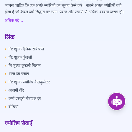
जानना चाहिए कि एक अच्छे ज्योतिषी का चुनाव कैसे करें। सबसे अच्छा ज्योतिषी वही
होता है जो केवल कर्म सिद्धांत पर रसम रिवाज और उपायों से अधिक विश्वास करता हो।
अधिक पढ़ें...
लिंक
›
नि: शुल्क दैनिक राशिफल
›
नि: शुल्क कुंडली
›
नि शुल्क कुंडली मिलान
›
आज का पंचांग
›
नि: शुल्क ज्योतिष कैलकुलेटर
›
आगामी दौरे
›
कर्मा एस्ट्रो मोबाइल ऐप
›
वीडियो
ज्योतिष सेवाएँ