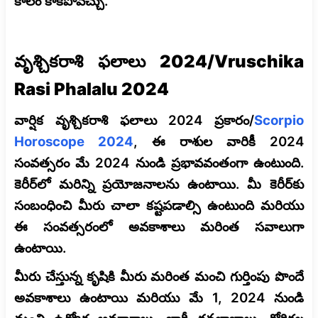
కాలం కాకపోవచ్చు.
వృశ్చికరాశి ఫలాలు 2024/Vruschika
Rasi Phalalu 2024
వార్షిక వృశ్చికరాశి ఫలాలు 2024 ప్రకారం/
Scorpio
Horoscope 2024
, ఈ రాశుల వారికీ 2024
సంవత్సరం మే 2024 నుండి ప్రభావవంతంగా ఉంటుంది.
కెరీర్‌లో మరిన్ని ప్రయోజనాలను ఉంటాయి. మీ కెరీర్‌కు
సంబంధించి మీరు చాలా కష్టపడాల్సి ఉంటుంది మరియు
ఈ సంవత్సరంలో అవకాశాలు మరింత సవాలుగా
ఉంటాయి.
మీరు చేస్తున్న కృషికి మీరు మరింత మంచి గుర్తింపు పొందే
అవకాశాలు ఉంటాయి మరియు మే 1, 2024 నుండి