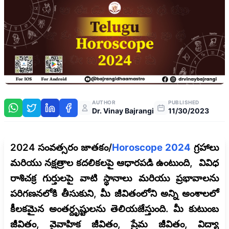
AUTHOR
PUBLISHED
Dr. Vinay Bajrangi
11/30/2023
2024 సంవత్సరం జాతకం/
Horoscope 2024
గ్రహాలు
మరియు నక్షత్రాల కదలికలపై ఆధారపడి ఉంటుంది, వివిధ
రాశిచక్ర గుర్తులపై వాటి స్థానాలు మరియు ప్రభావాలను
పరిగణనలోకి తీసుకుని, మీ జీవితంలోని అన్ని అంశాలలో
కీలకమైన అంతర్దృష్టులను తెలియజేస్తుంది. మీ కుటుంబ
జీవితం, వైవాహిక జీవితం, ప్రేమ జీవితం, విద్యా