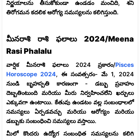
నిర్ణయాలను తీసుకోకుండా ఉండడం మంచిది, శని
తిరోగమన కదలిక ఆరోగ్య సమస్యలను కలిగిస్తుంది.
మీనరాశి రాశి ఫలాలు 2024/Meena
Rasi Phalalu
వార్షిక మీనరాశి ఫలాలు 2024 ప్రకారం/
Pisces
Horoscope 2024
, ఈ సంవత్సరం- మే 1, 2024
నుండి బృహస్పతి కారణంగా - డబ్బు ప్రవాహం
దెబ్బతింటుంది మరియు మీరు నిర్వహించలేని ఖర్చులు
ఎక్కువగా ఉంటాయి. కేతువు ఉండటం వల్ల సంబంధాలలో
సమస్యలు ఏర్పడవచ్చు మరియు ఆరోగ్యం మరియు
డబ్బుకు సంబంధించి సమస్యలు వస్తాయి.
మీలో కొందరు ఉద్యోగ సంబంధిత సమస్యలను కలిగి