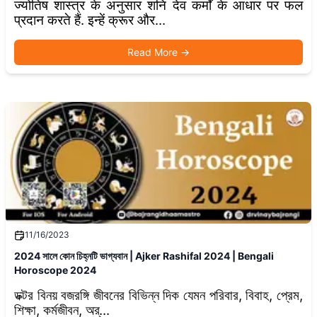
ज्योतिष शास्त्र के अनुसार शनि देव कर्मों के आधार पर फल
प्रदान करते हैं. इन्हें क्रूर और...
Read More
→
11/16/2023
2024 সালে কোন চিহ্নটি ভাগ্যবান | Ajker Rashifal 2024 | Bengali
Horoscope 2024
ডক্টর বিনয় বজরঙ্গি জীবনের বিভিন্ন দিক যেমন পরিবার, বিবাহ, প্রেম,
শিক্ষা, কর্মজীবন, অর্...