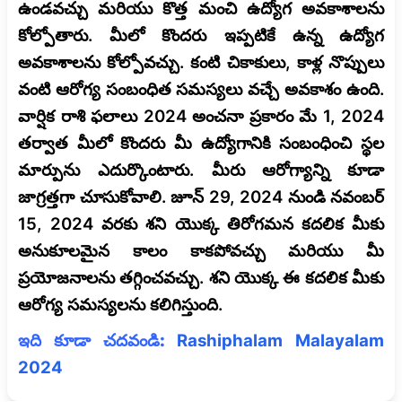
ఉండవచ్చు మరియు కొత్త మంచి ఉద్యోగ అవకాశాలను
కోల్పోతారు. మీలో కొందరు ఇప్పటికే ఉన్న ఉద్యోగ
అవకాశాలను కోల్పోవచ్చు. కంటి చికాకులు, కాళ్ల నొప్పులు
వంటి ఆరోగ్య సంబంధిత సమస్యలు వచ్చే అవకాశం ఉంది.
వార్షిక రాశి ఫలాలు 2024 అంచనా ప్రకారం మే 1, 2024
తర్వాత మీలో కొందరు మీ ఉద్యోగానికి సంబంధించి స్థల
మార్పును ఎదుర్కొంటారు. మీరు ఆరోగ్యాన్ని కూడా
జాగ్రత్తగా చూసుకోవాలి. జూన్ 29, 2024 నుండి నవంబర్
15, 2024 వరకు శని యొక్క తిరోగమన కదలిక మీకు
అనుకూలమైన కాలం కాకపోవచ్చు మరియు మీ
ప్రయోజనాలను తగ్గించవచ్చు. శని యొక్క ఈ కదలిక మీకు
ఆరోగ్య సమస్యలను కలిగిస్తుంది.
ఇది కూడా చదవండి:
Rashiphalam Malayalam
2024