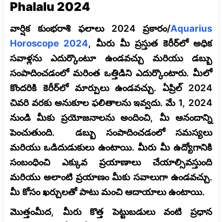
Phalalu 2024
వార్షిక కుంభరాశి ఫలాలు 2024 ప్రకారం/
Aquarius
Horoscope 2024
, మీరు మీ ప్రస్తుత కెరీర్‌లో అధిక
సవాళ్లను ఎదుర్కొంటూ ఉండవచ్చు మరియు డబ్బు
సంపాదించడంలో మరింత ఒత్తిడిని ఎదుర్కొంటారు. మీలో
కొందరికి కెరీర్‌లో మార్పులు ఉండవచ్చు. ఏప్రిల్ 2024
చివరి వరకు అనుకూల ఫలితాలను ఇవ్వదు. మే 1, 2024
నుండి మీకు ప్రయోజనాలను అందించి, మీ ఆనందాన్ని
పెంచుతుంది. డబ్బు సంపాదించడంలో సమస్యలు
మరియు ఒడిదుడుకులు ఉంటాయి. మీరు మీ ఉద్యోగానికి
సంబంధించి ఎక్కువ ప్రయాణాలు చేయాల్సివస్తుంది
మరియు అలాంటి ప్రయాణం మీకు సవాలుగా ఉండవచ్చు.
మీ కోసం ఖర్చులతో పాటు మంచి ఆదాయాలు ఉంటాయి.
మొత్తంమీద, మీరు కొత్త పెట్టుబడులు వంటి ప్రధాన