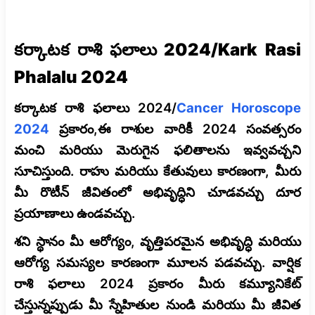
కర్కాటక రాశి ఫలాలు 2024/Kark Rasi
Phalalu 2024
కర్కాటక రాశి ఫలాలు 2024/
Cancer Horoscope
2024
ప్రకారం,ఈ రాశుల వారికీ 2024 సంవత్సరం
మంచి మరియు మెరుగైన ఫలితాలను ఇవ్వవచ్చని
సూచిస్తుంది. రాహు మరియు కేతువులు కారణంగా, మీరు
మీ రొటీన్ జీవితంలో అభివృద్ధిని చూడవచ్చు దూర
ప్రయాణాలు ఉండవచ్చు.
శని స్థానం మీ ఆరోగ్యం, వృత్తిపరమైన అభివృద్ధి మరియు
ఆరోగ్య సమస్యల కారణంగా మూలన పడవచ్చు. వార్షిక
రాశి ఫలాలు 2024 ప్రకారం మీరు కమ్యూనికేట్
చేస్తున్నప్పుడు మీ స్నేహితుల నుండి మరియు మీ జీవిత