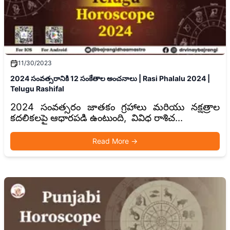
11/30/2023
2024 సంవత్సరానికి 12 సంకేతాల అంచనాలు | Rasi Phalalu 2024 |
Telugu Rashifal
2024 సంవత్సరం జాతకం గ్రహాలు మరియు నక్షత్రాల
కదలికలపై ఆధారపడి ఉంటుంది, వివిధ రాశిచ...
Read More
→