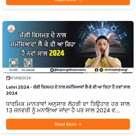
01/06/2024
Lohri 2024 - ਚੰਗੀ ਕਿਸਮਤ ਦੇ ਨਾਲ ਸਮੱਸਿਆਵਾਂ ਲੈ ਕੇ ਵੀ ਆ ਰਿਹਾ ਹੈ ਨਵਾਂ ਸਾਲ
2024
ਧਾਰਮਿਕ ਮਾਨਤਾਵਾਂ ਅਨੁਸਾਰ ਲੋਹੜੀ ਦਾ ਤਿਉਹਾਰ ਹਰ ਸਾਲ
13 ਜਨਵਰੀ ਨੂੰ ਮਨਾਇਆ ਜਾਂਦਾ ਹੈ ਪਰ ਸਾਲ 2024 ਵ...
Read More
→