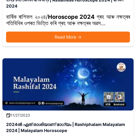
2024
বাৰ্ষিক ৰাশিফল ২০২৪/
Horoscope 2024
গ্ৰহ আৰু নক্ষত্ৰৰ
গতিবিধিৰ ওপৰত ভিত্তি কৰি গ্ৰহ আৰু নক্ষত্ৰৰ অৱস...
Read More
→
11/27/2023
2024ൽ ഏത് രാശിയാണ് ഭാഗ്യം | Rashiphalam Malayalam
2024 | Malayalam Horoscope