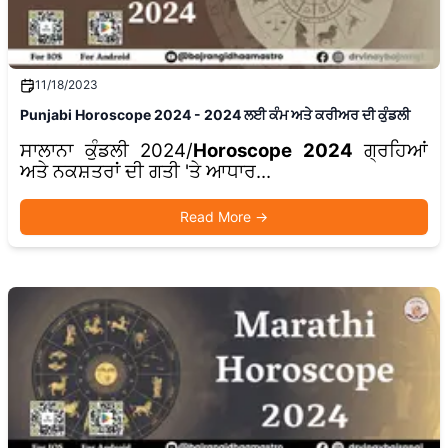
11/18/2023
Punjabi Horoscope 2024 - 2024 ਲਈ ਕੰਮ ਅਤੇ ਕਰੀਅਰ ਦੀ ਕੁੰਡਲੀ
ਸਾਲਾਨਾ ਕੁੰਡਲੀ 2024/
Horoscope 2024
ਗ੍ਰਹਿਆਂ
ਅਤੇ ਨਕਸ਼ਤਰਾਂ ਦੀ ਗਤੀ 'ਤੇ ਆਧਾਰ...
Read More
→