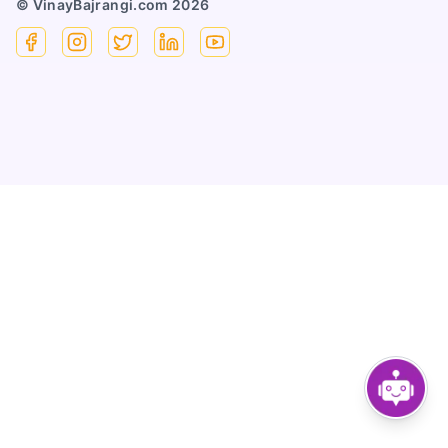
© VinayBajrangi.com
2026
Facebook
Instagram
X
Linkedin
YouTube