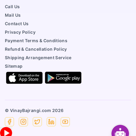
Call Us
Mail Us
Contact Us
Privacy Policy
Payment Terms & Conditions
Refund & Cancellation Policy
Shipping Arrangement Service
Sitemap
© VinayBajrangi.com
2026
Facebook
Instagram
X
Linkedin
YouTube