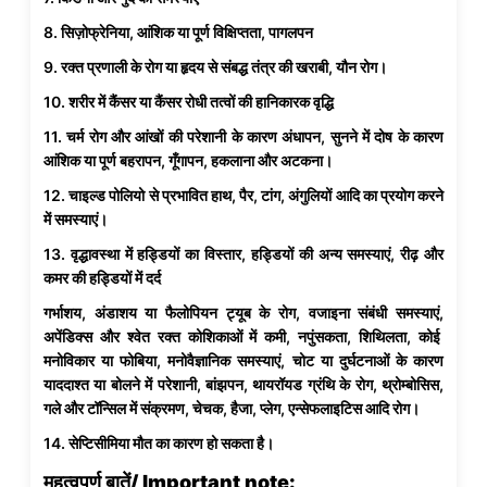
8. सिज़ोफ्रेनिया, आंशिक या पूर्ण विक्षिप्तता, पागलपन
9. रक्त प्रणाली के रोग या हृदय से संबद्ध तंत्र की खराबी, यौन रोग।
10. शरीर में कैंसर या कैंसर रोधी तत्वों की हानिकारक वृद्धि
11. चर्म रोग और आंखों की परेशानी के कारण अंधापन, सुनने में दोष के कारण
आंशिक या पूर्ण बहरापन, गूँगापन, हकलाना और अटकना।
12. चाइल्ड पोलियो से प्रभावित हाथ, पैर, टांग, अंगुलियों आदि का प्रयोग करने
में समस्याएं।
13. वृद्धावस्था में हड्डियों का विस्तार, हड्डियों की अन्य समस्याएं, रीढ़ और
कमर की हड्डियों में दर्द
गर्भाशय, अंडाशय या फैलोपियन ट्यूब के रोग, वजाइना संबंधी समस्याएं,
अपेंडिक्स और श्वेत रक्त कोशिकाओं में कमी, नपुंसकता, शिथिलता, कोई
मनोविकार या फोबिया, मनोवैज्ञानिक समस्याएं, चोट या दुर्घटनाओं के कारण
याददाश्त या बोलने में परेशानी, बांझपन, थायरॉयड ग्रंथि के रोग, थ्रोम्बोसिस,
गले और टॉन्सिल में संक्रमण, चेचक, हैजा, प्लेग, एन्सेफलाइटिस आदि रोग।
14. सेप्टिसीमिया मौत का कारण हो सकता है।
महत्वपूर्ण बातें/
Important note: